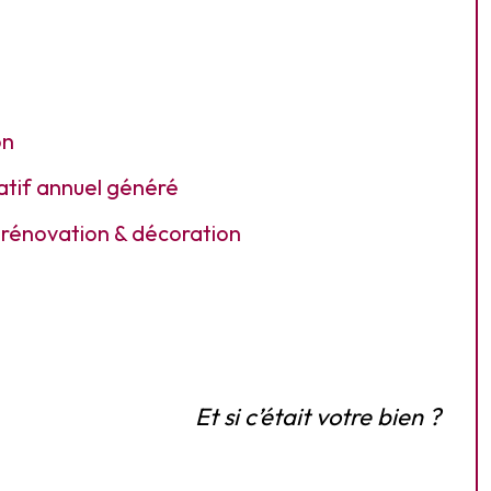
on
atif annuel généré
 rénovation & décoration
Et si c’était votre bien ?